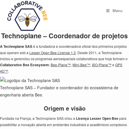
Ir
para
Menu
o
conteúdo
Technoplane – Coordenador de projetos
A Technoplane SAS
é a
fundadora e coordenadora oficial
dos primeiros projetos
que operam sob a
Lesser Open Bee License 1.3
. Desde 2011, a Technoplane
iniciou e gerenciou os programas aeroespaciais colaborativos que hoje formam o
Collaborative Bee Ecosystem
:
Bee-Plane™
,
Mini-Bee™
,
ISO-Plane™
e
GPS
4D™
.
Technoplane SAS – Fundador e coordenador do ecossistema de
engenharia aberta Bee.
Origem e visão
Fundada na França, a Technoplane SAS criou a
Licença Lesser Open Bee
para
possibilitar
a inovação aberta em ambientes industriais e acadêmicos complexos
.