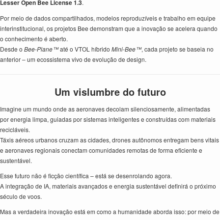
Lesser Open Bee License 1.3
.
Por meio de dados compartilhados, modelos reproduzíveis e trabalho em equipe
interinstitucional, os projetos Bee demonstram que a inovação se acelera quando
o conhecimento é aberto.
Desde o
Bee-Plane™
até o VTOL híbrido
Mini-Bee™
, cada projeto se baseia no
anterior – um ecossistema vivo de evolução de design.
Um vislumbre do futuro
Imagine um mundo onde as aeronaves decolam silenciosamente, alimentadas
por energia limpa, guiadas por sistemas inteligentes e construídas com materiais
recicláveis.
Táxis aéreos urbanos cruzam as cidades, drones autônomos entregam bens vitais
e aeronaves regionais conectam comunidades remotas de forma eficiente e
sustentável.
Esse futuro não é ficção científica – está se desenrolando agora.
A integração de IA, materiais avançados e energia sustentável definirá o próximo
século de voos.
Mas a verdadeira inovação está em como a humanidade aborda isso: por meio de