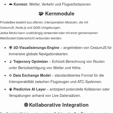
☁️
Kontext
: Wetter, Verkehr und Flugverbotszonen
🧩 Kernmodule
PrivateBee besteht aus offenen, interoperablen Modulen, die mit
CesiumJS, Node.js und QGIS-Umgebungen.
Jedes Modul kann unabhängig verwendet oder mit einer gemeinsamen
WebSocket-Datenschicht verbunden werden.
🌍
3D-Visualisierungs-Engine
– angetrieben von CesiumJS für
immersive globale Navigationskarten.
📡
Trajectory Optimizer
– Echtzeit-Berechnung von Routen
unter Berücksichtigung von Wetter und Höhe.
⚙️
Data Exchange Model
– standardisiertes Format für die
Interoperabilität zwischen Flugzeugen und ATC-Systemen.
🧠
Predictive AI Layer
– antizipiert potenzielle Kollisionen oder
Verspätungen anhand von Live-Datensätzen.
🌐 Kollaborative Integration