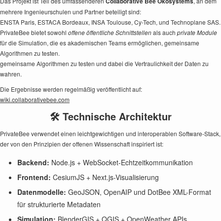
Das Projekt ist Teil des umfassenderen
Collaborative Bee Ökosystems
, an dem
mehrere Ingenieurschulen und Partner beteiligt sind:
ENSTA Paris, ESTACA Bordeaux, INSA Toulouse, Cy-Tech, und Technoplane SAS.
PrivateBee bietet sowohl
offene öffentliche Schnittstellen
als auch
private Module
für die Simulation, die es akademischen Teams ermöglichen, gemeinsame
Algorithmen zu testen.
gemeinsame Algorithmen zu testen und dabei die Vertraulichkeit der Daten zu
wahren.
Die Ergebnisse werden regelmäßig veröffentlicht auf:
wiki.collaborativebee.com
🛠️ Technische Architektur
PrivateBee verwendet einen leichtgewichtigen und interoperablen Software-Stack,
der von den Prinzipien der offenen Wissenschaft inspiriert ist:
Backend:
Node.js + WebSocket-Echtzeitkommunikation
Frontend:
CesiumJS + Next.js-Visualisierung
Datenmodelle:
GeoJSON, OpenAIP und DotBee XML-Format
für strukturierte Metadaten
Simulation:
BlenderGIS + QGIS + OpenWeather APIs