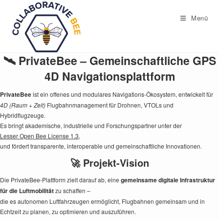
Zum
Inhalt
Menü
springen
🛰️ PrivateBee – Gemeinschaftliche GPS
4D Navigationsplattform
PrivateBee
ist ein offenes und modulares Navigations-Ökosystem, entwickelt für
4D (Raum + Zeit)
Flugbahnmanagement für Drohnen, VTOLs und
Hybridflugzeuge.
Es bringt akademische, industrielle und Forschungspartner unter der
Lesser Open Bee License 1.3
,
und fördert transparente, interoperable und gemeinschaftliche Innovationen.
🚀 Projekt-Vision
Die PrivateBee-Plattform zielt darauf ab, eine
gemeinsame digitale Infrastruktur
für die Luftmobilität
zu schaffen –
die es autonomen Luftfahrzeugen ermöglicht, Flugbahnen gemeinsam und in
Echtzeit zu planen, zu optimieren und auszuführen.