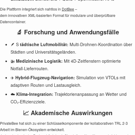
Die Plattform integriert sich nahtlos in
DotBee
–
dem innovativen XML-basierten Format für modulare und überprüfbare
Datencontainer.
🔬 Forschung und Anwendungsfälle
🪶 S
tädtische Luftmobilität:
Multi-Drohnen-Koordination über
Städten und Universitätsgeländen.
🚁
Medizinische Logistik:
Mit 4D-Zeitfenstern optimierte
Notfall-Lieferrouten.
✈️
Hybrid-Flugzeug-Navigation:
Simulation von VTOLs mit
adaptiven Routen und Lastausgleich.
☁️
Klima-Integration:
Trajektorienanpassung an Wetter und
CO₂-Effizienzziele.
📈 Akademische Auswirkungen
PrivateBee hat sich zu einer Schlüsselkomponente der kollaborativen TRL 2-3
Arbeit im Bienen-Ökosystem entwickelt.