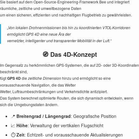
Sie basiert auf dem Open-Source-Engineering-Framework Bee und integriert
räumliche, zeitliche und umweltbezogene Daten
um einen sicheren, effizienten und nachhaltigen Flugbetrieb zu gewährleisten.
„Von lokalen Drohnenmissionen bis hin zu koordinierten VTOL-Korridoren
ermöglicht GPS 4D eine neue Ära der
vernetzter, intelligenter und transparenter Mobilität in der Luft.“
🧭 Das 4D-Konzept
Im Gegensatz zu herkömmlichen GPS-Systemen, die auf 2D- oder 3D-Koordinaten
beschränkt sind,
fügt
GPS 4D
die
zeitliche Dimension
hinzu und ermöglicht so eine
vorausschauende Navigation, die das Wetter
Wetter, Luftraumbeschränkungen und Verkehrsdichte antizipiert.
Das System berechnet optimierte Routen, die sich dynamisch entwickeln, wenn
sich die Umgebungsdaten ändern.
📍
Breitengrad / Längengrad
: Geografische Position
📈
Höhe
: Verwaltung der vertikalen Flugschicht
⏱️
Zeit
: Echtzeit- und vorausschauende Aktualisierungen